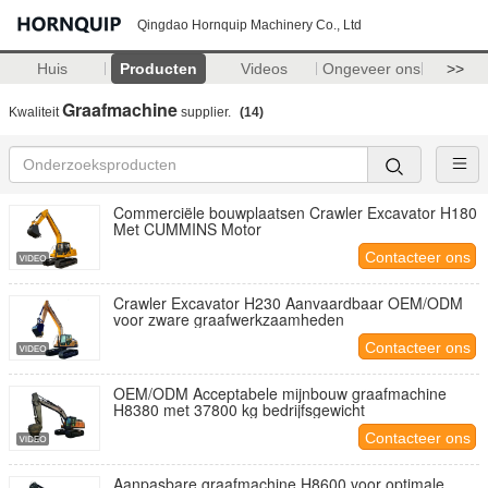
Qingdao Hornquip Machinery Co., Ltd
Huis
Producten
Videos
Ongeveer ons
>>
Graafmachine
Kwaliteit
supplier.
(14)
Commerciële bouwplaatsen Crawler Excavator H180
Met CUMMINS Motor
Contacteer ons
Crawler Excavator H230 Aanvaardbaar OEM/ODM
voor zware graafwerkzaamheden
Contacteer ons
OEM/ODM Acceptabele mijnbouw graafmachine
H8380 met 37800 kg bedrijfsgewicht
Contacteer ons
Aanpasbare graafmachine H8600 voor optimale