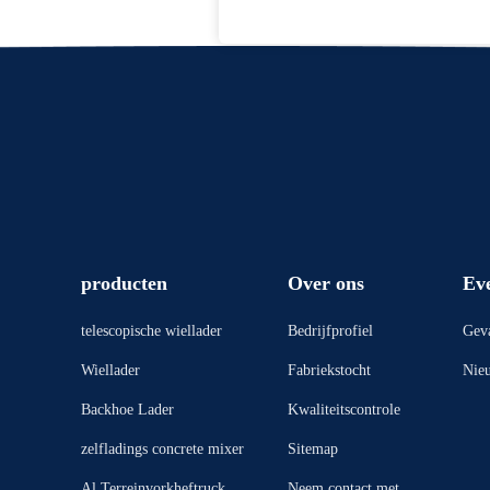
producten
Over ons
Ev
telescopische wiellader
Bedrijfprofiel
Geva
Wiellader
Fabriekstocht
Nie
Backhoe Lader
Kwaliteitscontrole
zelfladings concrete mixer
Sitemap
Al Terreinvorkheftruck
Neem contact met on