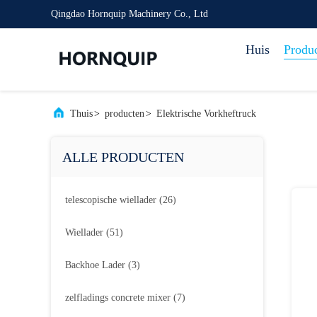
Qingdao Hornquip Machinery Co., Ltd
Huis
Produ
Thuis
>
producten
>
Elektrische Vorkheftruck
ALLE PRODUCTEN
telescopische wiellader
(26)
Wiellader
(51)
Backhoe Lader
(3)
zelfladings concrete mixer
(7)