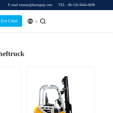
E-mail tommy@hornquip.com
TEL.: 86-156-9444-6698


 Een Citaat
heftruck