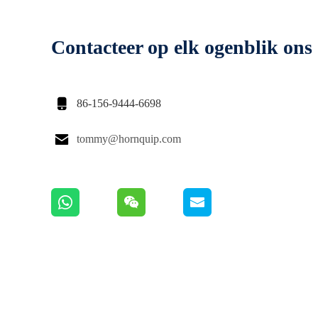
Contacteer op elk ogenblik ons

86-156-9444-6698

tommy@hornquip.com