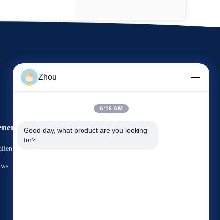
Zhou
6:16 AM
enementen
Good day, what product are you looking 
Verzoek Een Citaat
for?
llen
TEL.: 86-156-9444-6698
uws


