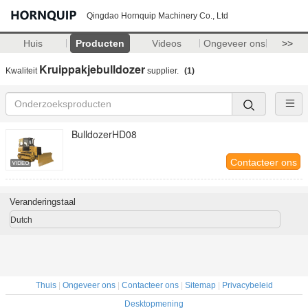
Qingdao Hornquip Machinery Co., Ltd
Huis
Producten
Videos
Ongeveer ons
>>
Kruippakjebulldozer
Kwaliteit
supplier.
(1)
BulldozerHD08
Contacteer ons
Veranderingstaal
Dutch
Thuis
|
Ongeveer ons
|
Contacteer ons
|
Sitemap
|
Privacybeleid
Desktopmening