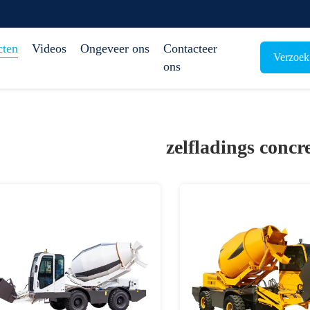
cten
Videos
Ongeveer ons
Contacteer
Verzoek
ons
zelfladings concr