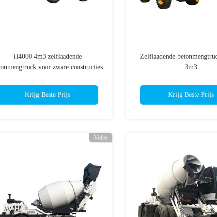
H4000 4m3 zelflaadende
Zelflaadende betonmengtr
tonmengtruck voor zware constructies
3m3
Krijg Beste Prijs
Krijg Beste Prijs
Video