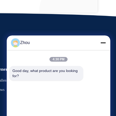
Zhou
4:30 PM
enementen
Good day, what product are you looking 
Verzoek Een Citaat
for?
llen
TEL.: 86-156-9444-6698
uws


