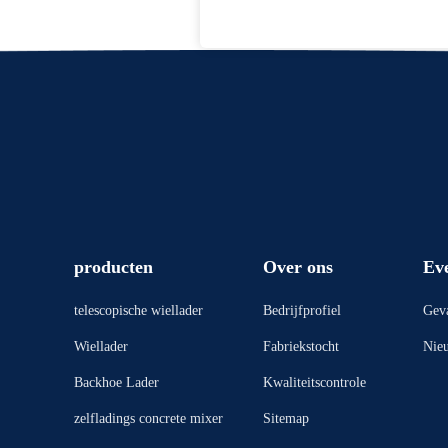
producten
Over ons
Ev
telescopische wiellader
Bedrijfprofiel
Geva
Wiellader
Fabriekstocht
Nie
Backhoe Lader
Kwaliteitscontrole
zelfladings concrete mixer
Sitemap