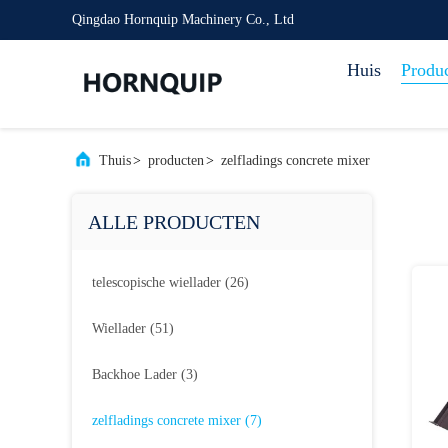
Qingdao Hornquip Machinery Co., Ltd
Huis
Produ
Thuis
>
producten
>
zelfladings concrete mixer
ALLE PRODUCTEN
telescopische wiellader
(26)
Wiellader
(51)
Backhoe Lader
(3)
zelfladings concrete mixer
(7)