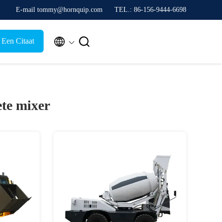
E-mail tommy@hornquip.com
TEL.: 86-156-9444-6698


 Een Citaat
ete mixer