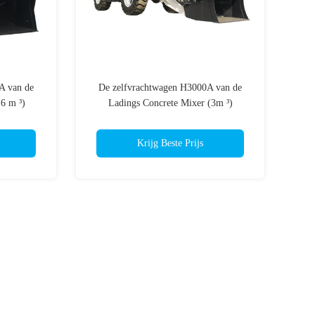
A van de
De zelfvrachtwagen H3000A van de
6 m ³)
Ladings Concrete Mixer (3m ³)
Krijg Beste Prijs