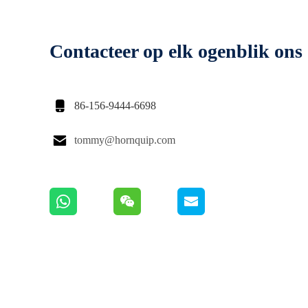
Contacteer op elk ogenblik ons

86-156-9444-6698

tommy@hornquip.com