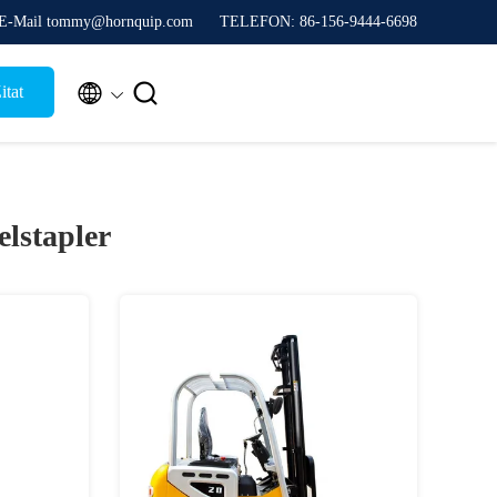
E-Mail tommy@hornquip.com
TELEFON: 86-156-9444-6698


itat
elstapler