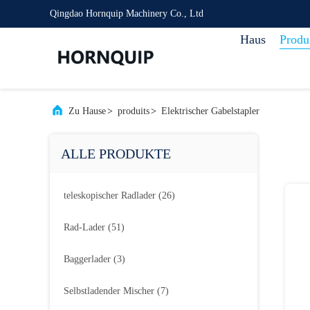
Qingdao Hornquip Machinery Co., Ltd
Haus
Produ
Zu Hause
>
produits
>
Elektrischer Gabelstapler
ALLE PRODUKTE
teleskopischer Radlader
(26)
Rad-Lader
(51)
Baggerlader
(3)
Selbstladender Mischer
(7)