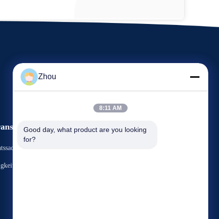
Zhou
8:11 AM
anstaltungen
Good day, what product are you looking 
Antrag Ein Zitat
for?
tssachen
TELEFON: 86-156-9444-6698
gkeiten


