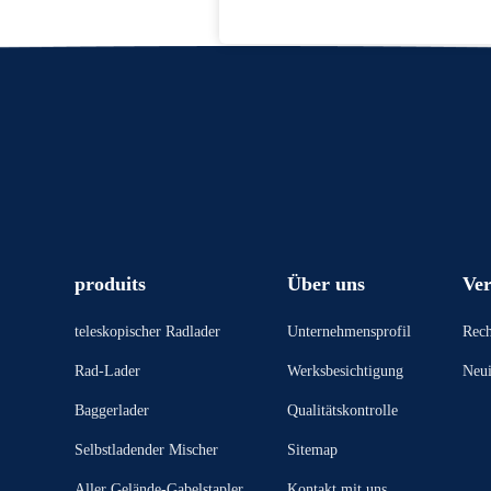
produits
Über uns
Ver
teleskopischer Radlader
Unternehmensprofil
Rech
Rad-Lader
Werksbesichtigung
Neui
Baggerlader
Qualitätskontrolle
Selbstladender Mischer
Sitemap
Aller Gelände-Gabelstapler
Kontakt mit uns