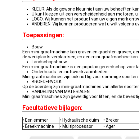
KLEUR: Als de gewone kleur niet aan uw behoeften kan
U kunt kiezen uit een verscheidenheid aan motoren, u 
LOGO: Wij kunnen het product van uw eigen merk ont
ANDEREN: Wij kunnen produceren wat u wilt volgens uw
Toepassingen:
Bouw
Een mini-graafmachine kan graven en grachten graven, ee
de werkplaats verplaatsen, en een mini-graafmachine kan 
Landschapsbouw
Een mini-graafmachine is een populair gereedschap voor la
Onderhouds- en nutswerkzaamheden
Mini-graafmachines zijn ook nuttig voor sommige soort
BROEDERVOLK
Op de boerderij zijn mini-graafmachines van allerlei soort
HANDELING VAN MATERIALEN
Mini graafmachines zijn geweldig voor liften, en de beve
Facultatieve bijlagen:
• Een emmer
• Hydraulische duim
• Breker
• Breekmachine
• Multiprocessor
• Ager