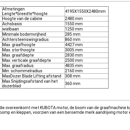
Afmetingen
4195X1550X2480mm
Lengte*breedte*hoogte
Hoogte van de cabine
2480 mm
Achsbasis
1550 mm
wielbaan
1250 mm
Minimale bodemvrijheid
285 mm
Achtersteenswingradius
860 mm
Max. graafhoogte
4427 mm
Max. storthoogte
3005 mm
Max. graafdiepte
2830 mm
Max. verticale graafdiepte
2500 mm
Max. graafradius
4835 mm
Min. schommelradius
2160 mm
MaxDozer Blade Lifting afstand
308 mm
Max.Snijdingsafstand van het
360 mm
dozerblad
ie overeenkomt met KUBOTA motor, de boom van de graafmachine kan s
omp en kleppen, voorzien van een beroemde merk aandrijving motor e