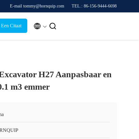
E-mail tommy@hornquip.com
TEL.: 86-156-9444-6698


 Een Citaat
 Excavator H27 Aanpasbaar en
 0.1 m3 emmer
na
RNQUIP