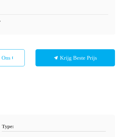
7
t Ons Op
Krijg Beste Prijs
Type: