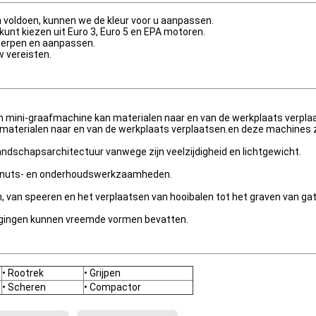
 voldoen, kunnen we de kleur voor u aanpassen.
kunt kiezen uit Euro 3, Euro 5 en EPA motoren.
werpen en aanpassen.
 vereisten.
n mini-graafmachine kan materialen naar en van de werkplaats verpla
materialen naar en van de werkplaats verplaatsen.en deze machines zi
ndschapsarchitectuur vanwege zijn veelzijdigheid en lichtgewicht.
en nuts- en onderhoudswerkzaamheden.
en, van speeren en het verplaatsen van hooibalen tot het graven van ga
stigingen kunnen vreemde vormen bevatten.
• Rootrek
• Grijpen
• Scheren
• Compactor