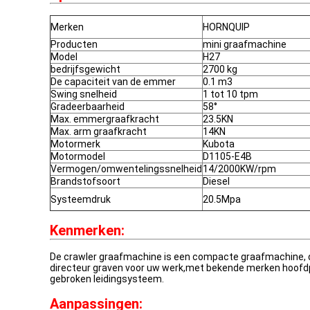
Merken
HORNQUIP
Producten
mini graafmachine
Model
H27
bedrijfsgewicht
2700 kg
De capaciteit van de emmer
0.1 m3
Swing snelheid
1 tot 10 tpm
Gradeerbaarheid
58°
Max. emmergraafkracht
23.5KN
Max. arm graafkracht
14KN
Motormerk
Kubota
Motormodel
D1105-E4B
Vermogen/omwentelingssnelheid
14/2000KW/rpm
Brandstofsoort
Diesel
Systeemdruk
20.5Mpa
Kenmerken:
De crawler graafmachine is een compacte graafmachine, d
directeur graven voor uw werk,met bekende merken hoofdp
gebroken leidingsysteem.
Aanpassingen: