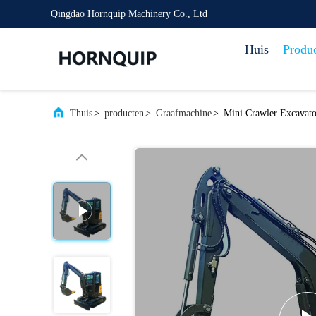
Qingdao Hornquip Machinery Co., Ltd
Huis
Produ
Thuis
>
producten
>
Graafmachine
>
Mini Crawler Excavato