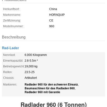
Herkunftsort:
China
Markenname:
HORNQUIP
Zertifizierung:
CE
Modellnummer:
960
Beschreibung
Rad-Lader
Nennlast:
6.000 Kilogramm
Eimerkapazität:
2.6-5.5m ³
Betriebsgewicht:
19,000 kg
Reifen:
23.5-25
Chassis:
Artikuliert
Radlader 960 für den schweren Einsatz
Markieren:
,
Baumaschinen für das Radladen 960
,
Radlader 960 mit Garantie
Radlader 960 (6 Tonnen)