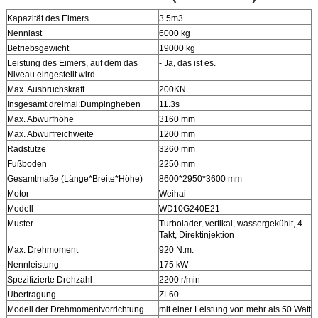
Kapazität des Eimers
3.5m3
Nennlast
6000 kg
Betriebsgewicht
19000 kg
Leistung des Eimers, auf dem das
- Ja, das ist es.
Niveau eingestellt wird
Max. Ausbruchskraft
200KN
Insgesamt dreimal:Dumpingheben
11.3s
Max. Abwurfhöhe
3160 mm
Max. Abwurfreichweite
1200 mm
Radstütze
3260 mm
Fußboden
2250 mm
Gesamtmaße (Länge*Breite*Höhe)
8600*2950*3600 mm
Motor
Weihai
Modell
WD10G240E21
Muster
Turbolader, vertikal, wassergekühlt, 4-
Takt, Direktinjektion
Max. Drehmoment
920 N.m.
Nennleistung
175 kW
Spezifizierte Drehzahl
2200 r/min
Übertragung
ZL60
Modell der Drehmomentvorrichtung
mit einer Leistung von mehr als 50 Watt