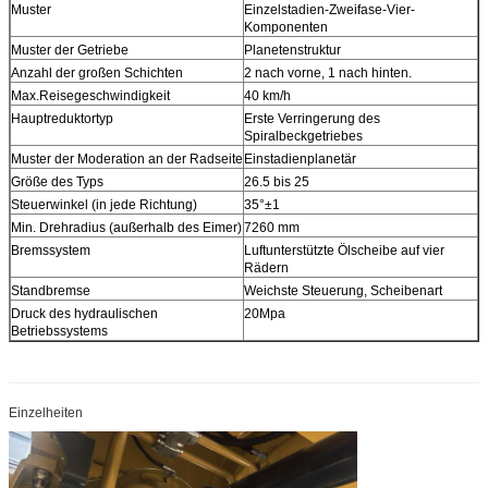
Muster
Einzelstadien-Zweifase-Vier-
Komponenten
Muster der Getriebe
Planetenstruktur
Anzahl der großen Schichten
2 nach vorne, 1 nach hinten.
Max.Reisegeschwindigkeit
40 km/h
Hauptreduktortyp
Erste Verringerung des
Spiralbeckgetriebes
Muster der Moderation an der Radseite
Einstadienplanetär
Größe des Typs
26.5 bis 25
Steuerwinkel (in jede Richtung)
35°±1
Min. Drehradius (außerhalb des Eimer)
7260 mm
Bremssystem
Luftunterstützte Ölscheibe auf vier
Rädern
Standbremse
Weichste Steuerung, Scheibenart
Druck des hydraulischen
20Mpa
Betriebssystems
Einzelheiten