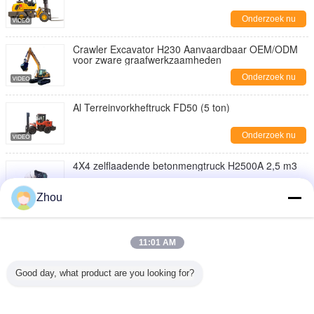
Onderzoek nu
Crawler Excavator H230 Aanvaardbaar OEM/ODM
voor zware graafwerkzaamheden
Onderzoek nu
Al Terreinvorkheftruck FD50 (5 ton)
Onderzoek nu
4X4 zelflaadende betonmengtruck H2500A 2,5 m3
Onderzoek nu
Zhou
Planetaire transmissie Wiellader ZL50 5-6 ton 162
kW
11:01 AM
Onderzoek nu
Good day, what product are you looking for?
Duurzame voorbelasting Zelfbelasting
Betonmengtruck H4000A 4m3
Onderzoek nu