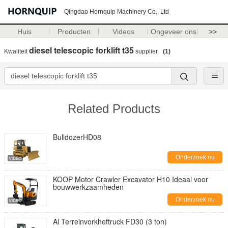
Qingdao Hornquip Machinery Co., Ltd
Huis
Producten
Videos
Ongeveer ons
>>
diesel telescopic forklift t35
Kwaliteit
supplier.
(1)
Related Products
BulldozerHD08
Onderzoek nu
KOOP Motor Crawler Excavator H10 Ideaal voor
bouwwerkzaamheden
Onderzoek nu
Al Terreinvorkheftruck FD30 (3 ton)