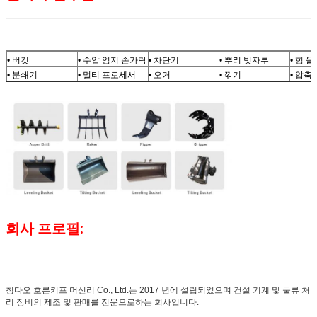
• 버킷
• 수압 엄지 손가락
• 차단기
• 뿌리 빗자루
• 힘 
• 분쇄기
• 멀티 프로세서
• 오거
• 깎기
• 압축
회사 프로필:
칭다오 호른키프 머신리 Co., Ltd.는 2017 년에 설립되었으며 건설 기계 및 물류 처
리 장비의 제조 및 판매를 전문으로하는 회사입니다.