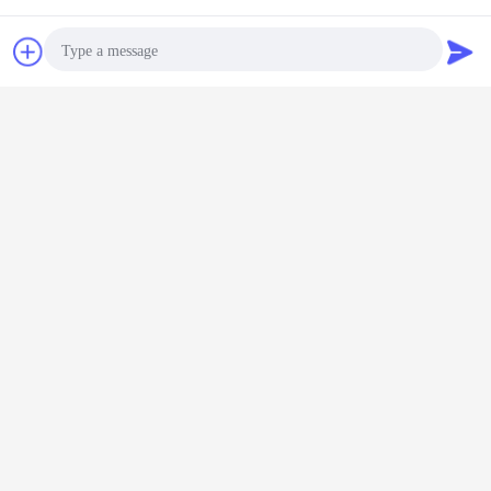
잡담
견적 요청
Photo
Video Call
Audio Call
쿠보타 미니 크롤러 발굴기
꼬리표:
,
커스터마이징 가능한 미니 크롤러 발굴기
OEM 크롤러 발굴기
,
가장 저렴 한 가격 으로
KOOP 엔진 크롤러 발굴기 H10 건설
작업에 이상적인 선택