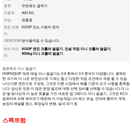
종류:
무한궤도 굴착기
작동추:
900 KG
색상:
맞춤형
엔진 브랜
KOOP 또는 사용자 정의
드:
OEM/ODM:
받아들여질 수 있습니다
KOOP 엔진 크롤러 발굴기
건설 작업 미니 크롤러 발굴기
하이 라이
,
,
900kg 미니 크롤러 발굴기
트:
호른퀴프 미니 발굴기
HORNQUIP 제로 테일 미니 발굴기는 0.8 톤에서 3.5 톤까지 다양합니다. 콤팩트
한 크기와 더 나은 유연성으로 기계는 좁고 다양한 작업 조건에서 작동 할 수 있습
니다.다른 엔진으로 구성된, 그것은 다른 시장에서 배출 기준의 요구 사항을 충족합
니다. 당신은 또한 더 많은 운영 필요에 대한 선택 장비를 선택할 수 있습니다.
더 나
은 열 방사선과 더 높은 효율을 가진 새로운 업그레이드 미니 발굴기. 그것은 ECU
컴퓨터에 의해 제어되기 때문에 더 지능적입니다.채소 온실, 언덕에 황무지 개척,
농장의 배설물 청소, 화장실의 변형, 실내 파기 등
스펙트럼