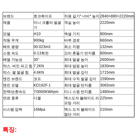
브랜드
호크쿼이프
차원 길기* 너비* 높이
2840×880×2220mm
제품
미니 크롤러 발굴
객실 높이
2220mm
기
모델
H10
엑셀 기지
900mm
작동 무게
900kg
바퀴 경로
660mm
배트 용량
00.023m3
최소 지평
132mm
스윙 속도
0-13회전
꼬리 흔들기 반지름
800mm
배열 가능성
30°
최대 발굴 높이
2600mm
막스. 버킷 파고 힘
7.2KN
최대 덤핑 높이
1830mm
막스. 팔 발굴 힘
4.6KN
최대 발굴 깊이
1715mm
엔진 브랜드
코프
최대 수직 발굴 깊이
1590mm
엔진 모델
KD192F-1
최대 발굴 반지름
3065mm
전력/순환속도
7/3000KW/rpm
미니 스윙 반지름
1480mm
연료 종류
디젤
맥스도저 블레이드 리
225mm
프팅 거리
시스템 압력
16Mpa
맥스.도저 블레이드
210mm
절단 거리
특징: