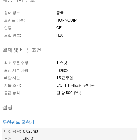
원래 장소:
중국
브랜드 이름:
HORNQUIP
인증:
CE
모델 번호:
H10
결제 및 배송 조건
최소 주문 수량:
1 유닛
포장 세부 사항:
나체화
배달 시간:
15 근무일
지불 조건:
L/C, T/T, 웨스턴 유니온
공급 능력:
달 당 500 유닛
설명
무한궤도 굴착기
버킷 용량:
0.023m3
조건:
새로운