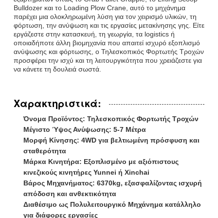
Bulldozer και το Loading Plow Crane, αυτό το μηχάνημα
παρέχει μια ολοκληρωμένη λύση για τον χειρισμό υλικών, τη
φόρτωση, την ανύψωση και τις εργασίες μετακίνησης γης. Είτε
εργάζεστε στην κατασκευή, τη γεωργία, τα logistics ή
οποιαδήποτε άλλη βιομηχανία που απαιτεί ισχυρό εξοπλισμό
ανύψωσης και φόρτωσης, ο Τηλεσκοπικός Φορτωτής Τροχών
προσφέρει την ισχύ και τη λειτουργικότητα που χρειάζεστε για
να κάνετε τη δουλειά σωστά.
Χαρακτηριστικά:
Όνομα Προϊόντος: Τηλεσκοπικός Φορτωτής Τροχών
Μέγιστο Ύψος Ανύψωσης: 5-7 Μέτρα
Μορφή Κίνησης: 4WD για βελτιωμένη πρόσφυση και
σταθερότητα
Μάρκα Κινητήρα: Εξοπλισμένο με αξιόπιστους
κινεζικούς κινητήρες Yunnei ή Xinchai
Βάρος Μηχανήματος: 6370kg, εξασφαλίζοντας ισχυρή
απόδοση και ανθεκτικότητα
Διαθέσιμο ως Πολυλειτουργικό Μηχάνημα κατάλληλο
για διάφορες εργασίες