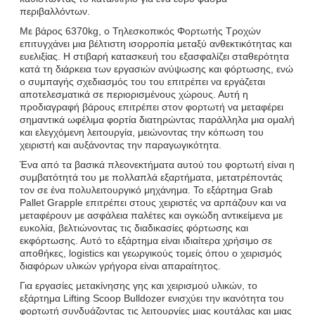
περιβαλλόντων.
Με βάρος 6370kg, ο Τηλεσκοπικός Φορτωτής Τροχών
επιτυγχάνει μια βέλτιστη ισορροπία μεταξύ ανθεκτικότητας και
ευελιξίας. Η στιβαρή κατασκευή του εξασφαλίζει σταθερότητα
κατά τη διάρκεια των εργασιών ανύψωσης και φόρτωσης, ενώ
ο συμπαγής σχεδιασμός του του επιτρέπει να εργάζεται
αποτελεσματικά σε περιορισμένους χώρους. Αυτή η
προδιαγραφή βάρους επιτρέπει στον φορτωτή να μεταφέρει
σημαντικά ωφέλιμα φορτία διατηρώντας παράλληλα μια ομαλή
και ελεγχόμενη λειτουργία, μειώνοντας την κόπωση του
χειριστή και αυξάνοντας την παραγωγικότητα.
Ένα από τα βασικά πλεονεκτήματα αυτού του φορτωτή είναι η
συμβατότητά του με πολλαπλά εξαρτήματα, μετατρέποντάς
τον σε ένα πολυλειτουργικό μηχάνημα. Το εξάρτημα Grab
Pallet Grapple επιτρέπει στους χειριστές να αρπάζουν και να
μεταφέρουν με ασφάλεια παλέτες και ογκώδη αντικείμενα με
ευκολία, βελτιώνοντας τις διαδικασίες φόρτωσης και
εκφόρτωσης. Αυτό το εξάρτημα είναι ιδιαίτερα χρήσιμο σε
αποθήκες, logistics και γεωργικούς τομείς όπου ο χειρισμός
διαφόρων υλικών γρήγορα είναι απαραίτητος.
Για εργασίες μετακίνησης γης και χειρισμού υλικών, το
εξάρτημα Lifting Scoop Bulldozer ενισχύει την ικανότητα του
φορτωτή συνδυάζοντας τις λειτουργίες μιας κουτάλας και μιας