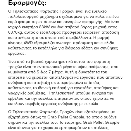
Εφαρμογές:
Ο Τηλεσκοπικός Φορτωτής Τροχών είναι ένα ευέλικτο
πολυλειτουργικό μηχάνημα σχεδιασμένο για να καλύπτει ένα
ευρύ φάσμα περιστάσεων και σεναρίων εφαρμογής. Με έναν
ισχυρό κινητήρα 83kW και ένα στιβαρό βάρος μηχανήματος
6370kg, αυτός ο εξοπλισμός προσφέρει εξαιρετική απόδοση
και σταθερότητα σε απαιτητικά περιβάλλοντα. Η μορφή
κίνησης 4WD εξασφαλίζει ανώτερη πρόσφυση και ευελιξία,
καθιστώντας το κατάλληλο για διάφορα εδάφη και συνθήκες
εργασίας.
Ένα από τα βασικά χαρακτηριστικά αυτού του φορτωτή
τροχών είναι το εντυπωσιακό μέγιστο ύψος ανύψωσης, που
κυμαίνεται από 5 έως 7 μέτρα. Αυτή η δυνατότητα του
επιτρέπει να χειρίζεται αποτελεσματικά εργασίες που απαιτούν
ανύψωση και στοίβαξη σε υπερυψωμένα επίπεδα,
καθιστώντας το ιδανική επιλογή για εργοτάξια, αποθήκες και
γεωργικές ρυθμίσεις. Η τηλεσκοπική μπούμα ενισχύει την
εμβέλεια και την ευελιξία, επιτρέποντας στους χειριστές να
εκτελούν ακριβείς εργασίες ανύψωσης με ευκολία.
Ο Τηλεσκοπικός Φορτωτής Τροχών είναι εξοπλισμένος με
εξαρτήματα όπως το Grab Pallet Grapple, το οποίο αυξάνει
σημαντικά την ευελιξία του. Το εξάρτημα Grab Pallet Grapple
είναι ιδανικό για το χειρισμό εμπορευμάτων σε παλέτες,