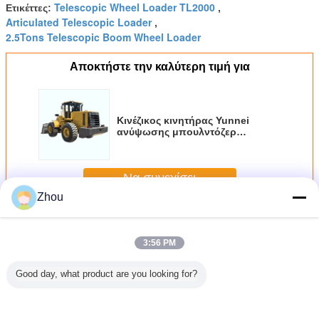
Telescopic Wheel Loader TL2000
Ετικέττες:
,
Articulated Telescopic Loader
,
2.5Tons Telescopic Boom Wheel Loader
Αποκτήστε την καλύτερη τιμή για
Κινέζικος κινητήρας Yunnei
ανύψωσης μπουλντόζερ
πολυλειτουργικό εξοπλισμό
μηχανημάτων για κατασκευές και
εργασίες μετακίνησης γης
Να συνεχίσει
Zhou
τηλεσκοπικός φορτωτής ροδών
Περισσότεροι
3:56 PM
Good day, what product are you looking for?
00 ο
EPA 3 EPA 4
Τετράτροχο Drive
Αρθρωμένος
Τηλεσκο
οπικός
τηλεσκοπικός
φορτωτών
τηλεσκοπικός
φορτωτής
ς ροδών
φορτωτής TL3000
TL3500 έξι
φορτωτής TL4000
1,5 τόνοι