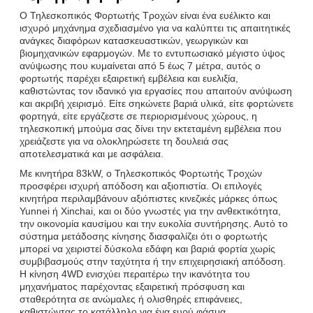
Ο Τηλεσκοπικός Φορτωτής Τροχών είναι ένα ευέλικτο και
ισχυρό μηχάνημα σχεδιασμένο για να καλύπτει τις απαιτητικές
ανάγκες διαφόρων κατασκευαστικών, γεωργικών και
βιομηχανικών εφαρμογών. Με το εντυπωσιακό μέγιστο ύψος
ανύψωσης που κυμαίνεται από 5 έως 7 μέτρα, αυτός ο
φορτωτής παρέχει εξαιρετική εμβέλεια και ευελιξία,
καθιστώντας τον ιδανικό για εργασίες που απαιτούν ανύψωση
και ακριβή χειρισμό. Είτε σηκώνετε βαριά υλικά, είτε φορτώνετε
φορτηγά, είτε εργάζεστε σε περιορισμένους χώρους, η
τηλεσκοπική μπούμα σας δίνει την εκτεταμένη εμβέλεια που
χρειάζεστε για να ολοκληρώσετε τη δουλειά σας
αποτελεσματικά και με ασφάλεια.
Με κινητήρα 83kW, ο Τηλεσκοπικός Φορτωτής Τροχών
προσφέρει ισχυρή απόδοση και αξιοπιστία. Οι επιλογές
κινητήρα περιλαμβάνουν αξιόπιστες κινεζικές μάρκες όπως
Yunnei ή Xinchai, και οι δύο γνωστές για την ανθεκτικότητα,
την οικονομία καυσίμου και την ευκολία συντήρησης. Αυτό το
σύστημα μετάδοσης κίνησης διασφαλίζει ότι ο φορτωτής
μπορεί να χειριστεί δύσκολα εδάφη και βαριά φορτία χωρίς
συμβιβασμούς στην ταχύτητα ή την επιχειρησιακή απόδοση.
Η κίνηση 4WD ενισχύει περαιτέρω την ικανότητα του
μηχανήματος παρέχοντας εξαιρετική πρόσφυση και
σταθερότητα σε ανώμαλες ή ολισθηρές επιφάνειες,
καθιστώντας το κατάλληλο για ένα ευρύ φάσμα