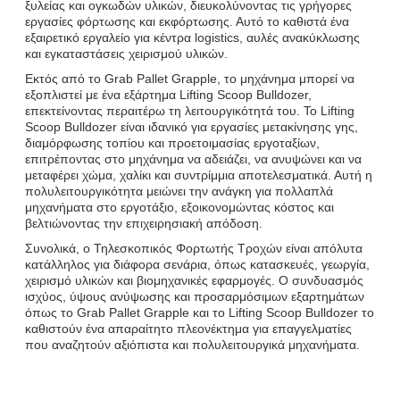
ξυλείας και ογκωδών υλικών, διευκολύνοντας τις γρήγορες
εργασίες φόρτωσης και εκφόρτωσης. Αυτό το καθιστά ένα
εξαιρετικό εργαλείο για κέντρα logistics, αυλές ανακύκλωσης
και εγκαταστάσεις χειρισμού υλικών.
Εκτός από το Grab Pallet Grapple, το μηχάνημα μπορεί να
εξοπλιστεί με ένα εξάρτημα Lifting Scoop Bulldozer,
επεκτείνοντας περαιτέρω τη λειτουργικότητά του. Το Lifting
Scoop Bulldozer είναι ιδανικό για εργασίες μετακίνησης γης,
διαμόρφωσης τοπίου και προετοιμασίας εργοταξίων,
επιτρέποντας στο μηχάνημα να αδειάζει, να ανυψώνει και να
μεταφέρει χώμα, χαλίκι και συντρίμμια αποτελεσματικά. Αυτή η
πολυλειτουργικότητα μειώνει την ανάγκη για πολλαπλά
μηχανήματα στο εργοτάξιο, εξοικονομώντας κόστος και
βελτιώνοντας την επιχειρησιακή απόδοση.
Συνολικά, ο Τηλεσκοπικός Φορτωτής Τροχών είναι απόλυτα
κατάλληλος για διάφορα σενάρια, όπως κατασκευές, γεωργία,
χειρισμό υλικών και βιομηχανικές εφαρμογές. Ο συνδυασμός
ισχύος, ύψους ανύψωσης και προσαρμόσιμων εξαρτημάτων
όπως το Grab Pallet Grapple και το Lifting Scoop Bulldozer το
καθιστούν ένα απαραίτητο πλεονέκτημα για επαγγελματίες
που αναζητούν αξιόπιστα και πολυλειτουργικά μηχανήματα.