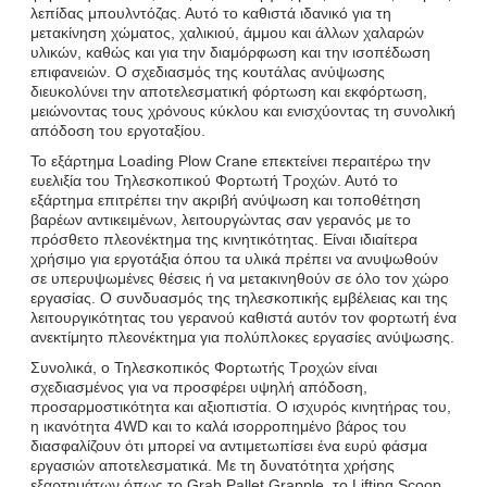
λεπίδας μπουλντόζας. Αυτό το καθιστά ιδανικό για τη
μετακίνηση χώματος, χαλικιού, άμμου και άλλων χαλαρών
υλικών, καθώς και για την διαμόρφωση και την ισοπέδωση
επιφανειών. Ο σχεδιασμός της κουτάλας ανύψωσης
διευκολύνει την αποτελεσματική φόρτωση και εκφόρτωση,
μειώνοντας τους χρόνους κύκλου και ενισχύοντας τη συνολική
απόδοση του εργοταξίου.
Το εξάρτημα Loading Plow Crane επεκτείνει περαιτέρω την
ευελιξία του Τηλεσκοπικού Φορτωτή Τροχών. Αυτό το
εξάρτημα επιτρέπει την ακριβή ανύψωση και τοποθέτηση
βαρέων αντικειμένων, λειτουργώντας σαν γερανός με το
πρόσθετο πλεονέκτημα της κινητικότητας. Είναι ιδιαίτερα
χρήσιμο για εργοτάξια όπου τα υλικά πρέπει να ανυψωθούν
σε υπερυψωμένες θέσεις ή να μετακινηθούν σε όλο τον χώρο
εργασίας. Ο συνδυασμός της τηλεσκοπικής εμβέλειας και της
λειτουργικότητας του γερανού καθιστά αυτόν τον φορτωτή ένα
ανεκτίμητο πλεονέκτημα για πολύπλοκες εργασίες ανύψωσης.
Συνολικά, ο Τηλεσκοπικός Φορτωτής Τροχών είναι
σχεδιασμένος για να προσφέρει υψηλή απόδοση,
προσαρμοστικότητα και αξιοπιστία. Ο ισχυρός κινητήρας του,
η ικανότητα 4WD και το καλά ισορροπημένο βάρος του
διασφαλίζουν ότι μπορεί να αντιμετωπίσει ένα ευρύ φάσμα
εργασιών αποτελεσματικά. Με τη δυνατότητα χρήσης
εξαρτημάτων όπως το Grab Pallet Grapple, το Lifting Scoop