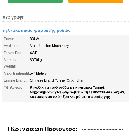
περιγραφή
τηλεσκοπικός φορτωτής ροδών
Power:
83kW
Available:
Multi-function Machinery
Driven Form:
4WD
Machine
6370kg
Weight:
Maxliftingheight:
5-7 Meters
Engine Brand:
Chinese Brand Yunnei Or Xinchai
Κινέζικη μπουλντόζα με κινητήρα Yunnei
Υψηλό φως:
,
Μηχανήματα για φορτώματα τηλεσκοπικών τροχών
,
κατασκευαστικό εξοπλισμό μεταφοράς γης
Περιγραφή Προϊόντος: