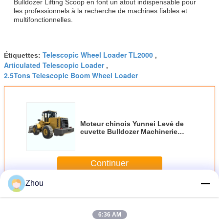
Bulldozer Lifting Scoop en font un atout indispensable pour
les professionnels à la recherche de machines fiables et
multifonctionnelles.
Telescopic Wheel Loader TL2000
Étiquettes:
,
Articulated Telescopic Loader
,
2.5Tons Telescopic Boom Wheel Loader
Moteur chinois Yunnei Levé de
cuvette Bulldozer Machinerie
multifonctionnelle Équipement
pour la construction et les
tâches de déplacement de la
Continuer
terre
Zhou
Chargeur télescopique de roue
Plus
6:36 AM