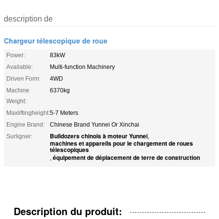
description de
Chargeur télescopique de roue
Power:
83kW
Available:
Multi-function Machinery
Driven Form:
4WD
Machine
6370kg
Weight:
Maxliftingheight:
5-7 Meters
Engine Brand:
Chinese Brand Yunnei Or Xinchai
Bulldozers chinois à moteur Yunnei
Surligner:
,
machines et appareils pour le chargement de roues
télescopiques
équipement de déplacement de terre de construction
,
Description du produit: