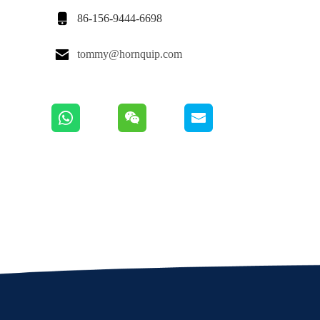

86-156-9444-6698

tommy@hornquip.com