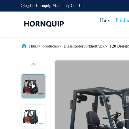
Qingdao Hornquip Machinery Co., Ltd
Huis
Produ
Thuis
>
producten
>
Dieselmotorvorkheftruck
>
T20 Diesel