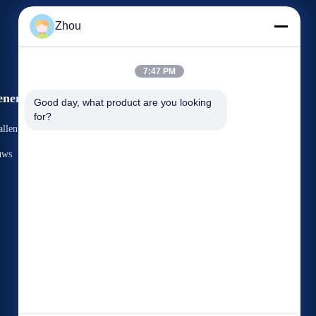
Zhou
7:47 PM
enementen
Good day, what product are you looking 
Verzoek Een Citaat
for?
llen
TEL.: 86-156-9444-6698
uws


