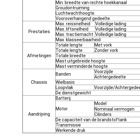
Min. breedte van rechte hoekkanaal
Groudontruiming
Luchtwachthoogte
Vooroverhangend gedeelte
Max. reissnelheid
Volledige lading
Max. liftsnelheid
Volledige lading
Prestaties
Max. tractiemacht
Volledige lading
Max. klasseerbaarheid
Totale lengte
Met vork
Totale lengte
Zonder vork
Afmetingen
Totale breedte
Mast uitgebreide hoogte
Mast verminderde hoogte
Voorzijde
Banden
Achtergedeelte
Chassis
Wielbasis
Loopvlak
Voorzijde/Achtergede
De dienstgewicht
Batterij
Model
Motor
Nominaal vermogen
Aandrijving
Cilinders
De capaciteit van de brandstoftank
Transmissie
Werkende druk