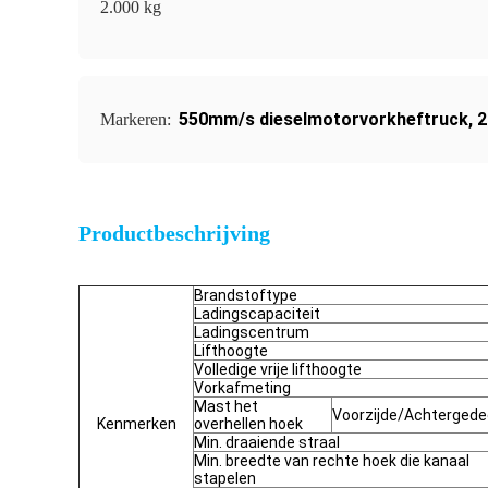
2.000 kg
550mm/s dieselmotorvorkheftruck
,
2
Markeren:
Productbeschrijving
Brandstoftype
Ladingscapaciteit
Ladingscentrum
Lifthoogte
Volledige vrije lifthoogte
Vorkafmeting
Mast het
Voorzijde/Achtergede
Kenmerken
overhellen hoek
Min. draaiende straal
Min. breedte van rechte hoek die kanaal
stapelen