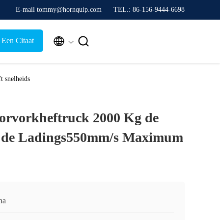
E-mail tommy@hornquip.com
TEL.: 86-156-9444-6698


 Een Citaat
 snelheids
orvorkheftruck 2000 Kg de
n de Ladings550mm/s Maximum
na