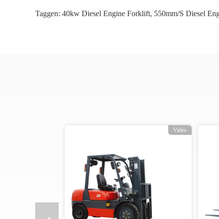
Taggen:
40kw Diesel Engine Forklift
,
550mm/s Diesel Engi
o
Video