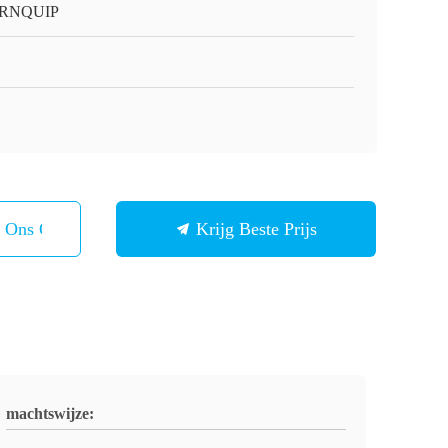
RNQUIP
t Ons Op
Krijg Beste Prijs
machtswijze: