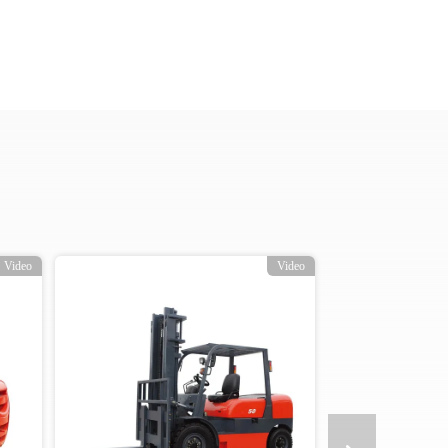
Video
Video