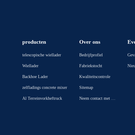
producten
Over ons
Ev
telescopische wiellader
Bedrijfprofiel
Geva
Wiellader
Fabriekstocht
Nie
Backhoe Lader
Kwaliteitscontrole
zelfladings concrete mixer
Sitemap
Al Terreinvorkheftruck
Neem contact met on
s op