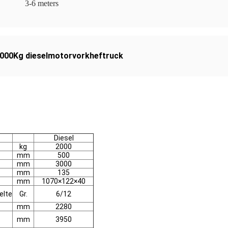
3-6 meters
000Kg dieselmotorvorkheftruck
Diesel
kg
2000
mm
500
mm
3000
mm
135
mm
1070×122×40
elte
Gr.
6/12
mm
2280
mm
3950