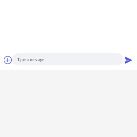
Electric Mini Wheel Loader 400kg
Markeringen:
,
Mini Wheel Loader H04EV
Krijg de beste prijs voor
Chat
Vraag een offerte
aan
Lood Zure Batterij Elektrisch Mini
Wheel Loader H04EV 400kg
Photo
Doorgaan
Video Call
Audio Call
Veranderingstaal
Dutch