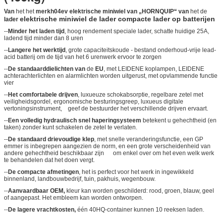
Van
het het
merkh04ev elektrische miniwiel van „HORNQUIP“ van
het de
elektrische miniwiel de lader compacte lader op batterijen
lader
--
Minder het laden tijd
, hoog rendement speciale lader, schatte huidige 25A,
ladend tijd minder dan 8 uren
--
Langere het werktijd
, grote capaciteitskoude - bestand onderhoud-vrije lead-
acid batterij om de tijd van het 6 urenwerk ervoor te zorgen
--
De standaarddielichten van
de
EU
, met LEIDENE koplampen, LEIDENE
achterachterlichten en alarmlichten worden uitgerust, met opvlammende functie
vier
--
Het comfortabele drijven
, luxueuze schokabsorptie, regelbare zetel met
veiligheidsgordel, ergonomische besturingsgreep, luxueus digitale
vertoningsinstrument, geef de bestuurder het verschillende drijven ervaart.
--
Een volledig hydraulisch snel haperingsysteem
betekent u gehechtheid (en
taken) zonder kunt schakelen de zetel te verlaten.
--
De standaard drievoudige klep
, met snelle veranderingsfunctie, een GP
emmer is inbegrepen aangezien de norm, en een grote verscheidenheid van
andere gehechtheid beschikbaar zijn om enkel over om het even welk werk
te behandelen dat het doen vergt.
--
De compacte afmetingen
, het is perfect voor het werk in ingewikkeld
binnenland, landbouwbedrijf, tuin, pakhuis, wegenbouw.
--
Aanvaardbaar OEM,
kleur kan worden geschilderd: rood, groen, blauw, geel
of aangepast. Het embleem kan worden ontworpen.
--
De lagere vrachtkosten,
één 40HQ-container kunnen 10 reeksen laden.