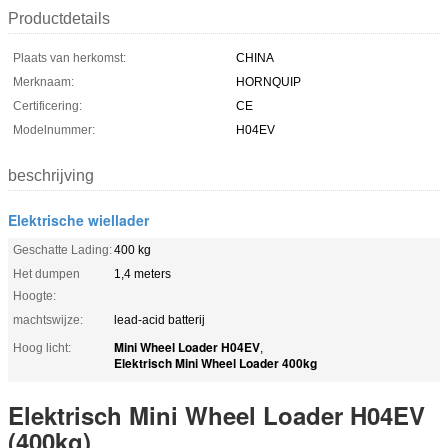
Productdetails
Plaats van herkomst:
CHINA
Merknaam:
HORNQUIP
Certificering:
CE
Modelnummer:
H04EV
beschrijving
Elektrische wiellader
Geschatte Lading:
400 kg
Het dumpen
1,4 meters
Hoogte:
machtswijze:
lead-acid batterij
Mini Wheel Loader H04EV
Hoog licht:
,
Elektrisch Mini Wheel Loader 400kg
Elektrisch Mini Wheel Loader H04EV
(400kg)