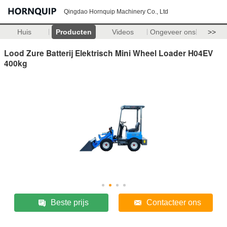
Qingdao Hornquip Machinery Co., Ltd
Huis
Producten
Videos
Ongeveer ons
>>
Lood Zure Batterij Elektrisch Mini Wheel Loader H04EV
400kg
Beste prijs
Contacteer ons