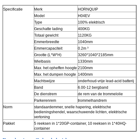
Specificatie
Merk
HORNQUIP
Model
H04EV
Type
100% elektrisch
Geschatte lading
400KG
Totaal gewicht
1120KG
Emmerbreedte
1040mm
Emmercapaciteit
0.2m ³
Grootte (L*W*H)
3260*1040*2185mm
Wielbasis
1330mm
Max. het opheffen hoogte
2100mm
Max. het dumpen hoogte
1400mm
Machtswijze
onderhoud-vrije lead-acid batterij
Band
6.00-12 bergband
De dienstrem
de rem van de trommelolie
Parkerenrem
trommelhandrem
Norm
standaardemmer, snelle hapering, elektrische
bedieningshendel, waarschuwende lichten, elektrische
vertoning
Pakket
5 reeksen in 1*20GP-container, 10 reeksen in 1*40HQ-
container