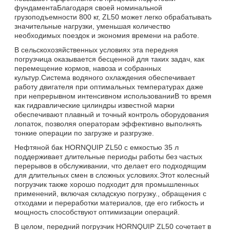
фундаментаБлагодаря своей номинальной
грузоподъемности 800 кг, ZL50 может легко обрабатывать
значительные нагрузки, уменьшая количество
необходимых поездок и экономия времени на работе.
В сельскохозяйственных условиях эта передняя
погрузчица оказывается бесценной для таких задач, как
перемещение кормов, навоза и собранных
культур.Система водяного охлаждения обеспечивает
работу двигателя при оптимальных температурах даже
при непрерывном интенсивном использованииВ то время
как гидравлические цилиндры известной марки
обеспечивают плавный и точный контроль оборудования
лопаток, позволяя операторам эффективно выполнять
тонкие операции по загрузке и разгрузке.
Нефтяной бак HORNQUIP ZL50 с емкостью 35 л
поддерживает длительные периоды работы без частых
перерывов в обслуживании, что делает его подходящим
для длительных смен в сложных условиях.Этот колесный
погрузчик также хорошо подходит для промышленных
применений, включая складскую погрузку., обращения с
отходами и переработки материалов, где его гибкость и
мощность способствуют оптимизации операций.
В целом, передний погрузчик HORNQUIP ZL50 сочетает в