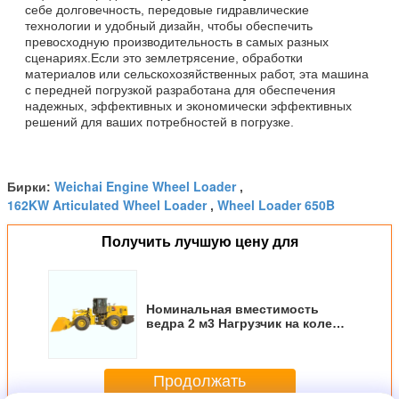
себе долговечность, передовые гидравлические
технологии и удобный дизайн, чтобы обеспечить
превосходную производительность в самых разных
сценариях.Если это землетрясение, обработки
материалов или сельскохозяйственных работ, эта машина
с передней погрузкой разработана для обеспечения
надежных, эффективных и экономически эффективных
решений для ваших потребностей в погрузке.
Weichai Engine Wheel Loader
Бирки:
,
162KW Articulated Wheel Loader
Wheel Loader 650B
,
Получить лучшую цену для
Номинальная вместимость
ведра 2 м3 Нагрузчик на колеса
Вода охлаждение 800 кг
Номинальная вместимость
груза Тяжелое оборудование
Продолжать
для обработки материалов