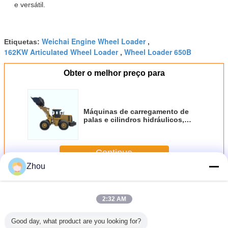
e versátil.
Weichai Engine Wheel Loader
Etiquetas:
,
162KW Articulated Wheel Loader
Wheel Loader 650B
,
Obter o melhor preço para
Máquinas de carregamento de
palas e cilindros hidráulicos,
com capacidade nominal de
balde de 2 m3, concebidas para
funcionar em condições de
Continue
trabalho adversas
Zhou
Carregador da roda
Mais
2:32 AM
Good day, what product are you looking for?