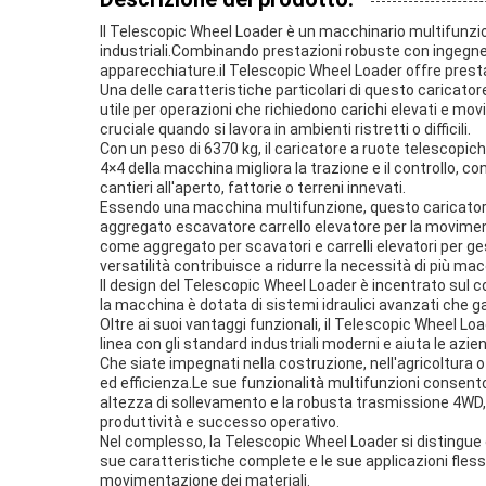
Il Telescopic Wheel Loader è un macchinario multifunzio
industriali.Combinando prestazioni robuste con ingegneria
apparecchiature.il Telescopic Wheel Loader offre presta
Una delle caratteristiche particolari di questo caricat
utile per operazioni che richiedono carichi elevati e mo
cruciale quando si lavora in ambienti ristretti o difficili.
Con un peso di 6370 kg, il caricatore a ruote telescopic
4×4 della macchina migliora la trazione e il controllo, c
cantieri all'aperto, fattorie o terreni innevati.
Essendo una macchina multifunzione, questo caricatore 
aggregato escavatore carrello elevatore per la movimenta
come aggregato per scavatori e carrelli elevatori per g
versatilità contribuisce a ridurre la necessità di più ma
Il design del Telescopic Wheel Loader è incentrato sul co
la macchina è dotata di sistemi idraulici avanzati che g
Oltre ai suoi vantaggi funzionali, il Telescopic Wheel L
linea con gli standard industriali moderni e aiuta le azi
Che siate impegnati nella costruzione, nell'agricoltura 
ed efficienza.Le sue funzionalità multifunzioni consent
altezza di sollevamento e la robusta trasmissione 4W
produttività e successo operativo.
Nel complesso, la Telescopic Wheel Loader si distingue 
sue caratteristiche complete e le sue applicazioni fless
movimentazione dei materiali.