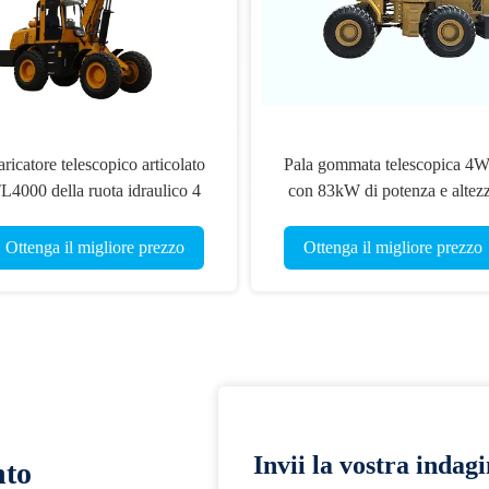
gommata telescopica 4WD
Macchine multifunzione per
83kW di potenza e altezza
edilizia e movimento terra con
a di sollevamento da 5 a 7
benna sollevatrice e bulldozer con
 progettata per operazioni di
motore cinese Yunnei
tenga il migliore prezzo
Ottenga il migliore prezzo
vimentazione materiali
Invii la vostra indag
nto