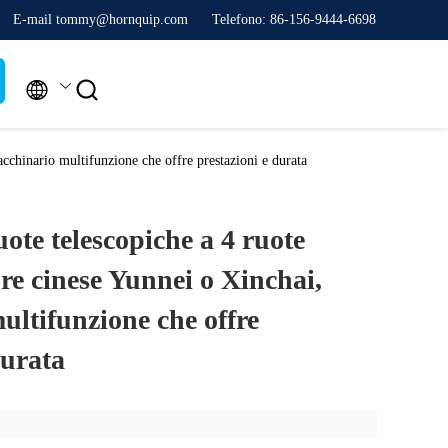
E-mail tommy@hornquip.com
Telefono: 86-156-9444-6698


acchinario multifunzione che offre prestazioni e durata
uote telescopiche a 4 ruote
re cinese Yunnei o Xinchai,
ltifunzione che offre
durata