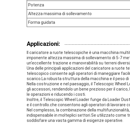
Potenza
Altezza massima di sollevamento
Forma guidata
Applicazioni:
Il caricatore a ruote telescopiche è una macchina multifu
imponente altezza massima di sollevamento di 5-7 metr
un'eccellente trazione e manovrabilità su terreni diversi
Una delle principali applicazioni del caricatore a ruote
telescopico consente agli operatori di maneggiare facilme
scarico.La robusta struttura della macchina e il peso di
Nella costruzione e nel paesaggio, il Telescopic Wheel
gli accessori, rendendolo un bene prezioso per il carico,
le operazioni e riducendo i costi.
Inoltre, il Telescopic Wheel Loader funge da Loader Dust
e il controllo.che consentono agli operatori di lavorare co
Nel complesso, la combinazione della multifunzionalità,
indispensabile in molteplici settori.Se utilizzato come t
soddisfare una vasta gamma di esigenze operative.