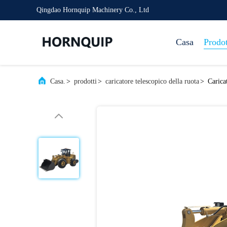
Qingdao Hornquip Machinery Co., Ltd
Casa
Prodot
Casa.
>
prodotti
>
caricatore telescopico della ruota
>
Carica