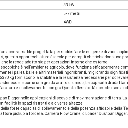
83 kW
5-7 metri
4WD
nzione versatile progettata per soddisfare le esigenze di varie applica
i, questa apparecchiatura è ideale per compiti che richiedono una po
, che lo rende adatto sia per operazioni interne che esterne.
 telescopiche è nell'ambiente agricolo, dove funziona efficacemente come
nte i pallet, balle e altri materiali ingombranti, migliorando significat
 6370 kg forniscono la stabilità e la resistenza necessarie per sollevar
 Loader eccelle come una gru da aratro di carico.,La capacità di adat
 l'aratura e il sollevamento con gru.Questa flessibilità contribuisce a r
pan Digger nelle applicazioni di scavo e di movimentazione di terra.,La
n facilità in spazi ristretti o a diverse altezze.
 della forte capacità di sollevamento e della potenza affidabile della
rattore pickup a forcella, Carriera Plow Crane, o Loader Dustpan Digger, 