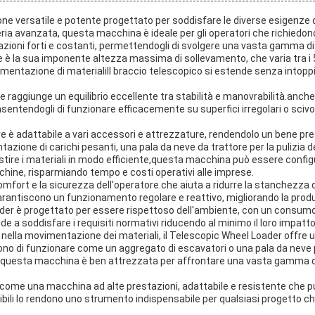
ne versatile e potente progettato per soddisfare le diverse esigenze di
 avanzata, questa macchina è ideale per gli operatori che richiedono ef
zioni forti e costanti, permettendogli di svolgere una vasta gamma di 
ore è la sua imponente altezza massima di sollevamento, che varia tra 
vimentazione di materialiIl braccio telescopico si estende senza intop
he raggiunge un equilibrio eccellente tra stabilità e manovrabilità.anch
onsentendogli di funzionare efficacemente su superfici irregolari o sciv
è adattabile a vari accessori e attrezzature, rendendolo un bene pre
zione di carichi pesanti, una pala da neve da trattore per la pulizia 
estire i materiali in modo efficiente,questa macchina può essere confi
cchine, risparmiando tempo e costi operativi alle imprese.
mfort e la sicurezza dell'operatore.che aiuta a ridurre la stanchezza de
arantiscono un funzionamento regolare e reattivo, migliorando la produt
oader è progettato per essere rispettoso dell'ambiente, con un consumo 
ende a soddisfare i requisiti normativi riducendo al minimo il loro impat
o nella movimentazione dei materiali, il Telescopic Wheel Loader offre 
ono di funzionare come un aggregato di escavatori o una pala da neve p
D,questa macchina è ben attrezzata per affrontare una vasta gamma d
come una macchina ad alte prestazioni, adattabile e resistente che può
ibili lo rendono uno strumento indispensabile per qualsiasi progetto ch