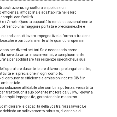
 costruzione, agricoltura e applicazioni
ficienza, affidabilità e adattabilità nelle loro
compiti con facilità.
i 5 e i 7 metri.Questa capacità lo rende eccezionalmente
pi, offrendo una maggiore portata e precisione,che è
e in condizioni di lavoro impegnativeLa forma a trazione
olose.che è particolarmente utile quando si opera in
zioso per diversi settori.Se è necessario come
della neve durante i mesi invernali, o semplicemente
gurata per soddisfare tali esigenze specificheLa sua
ll'operatore durante le ore di lavoro prolungateInoltre,
tività e la precisione in ogni compito.
di carburante efficiente e emissioni ridotte.Ciò è in
to ambientale.
una soluzione affidabile che combina potenza, versatilità
er trattoriCon il suo potente motore da 83 kW, l'elevata
i compiti impegnativi, garantendo la massima
 migliorare le capacità della vostra forza lavoro.Le
e richieda un sollevamento robusto, di carico e di