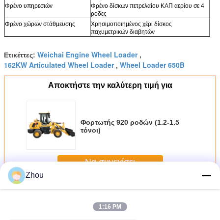
Φρένο υπηρεσιών
Φρένο δίσκων πετρελαίου ΚΑΠ αερίου σε 4
ρόδες
Φρένο χώρων στάθμευσης
Χρησιμοποιημένος χέρι δίσκος
παχυμετρικών διαβητών
Weichai Engine Wheel Loader
Ετικέττες:
,
162KW Articulated Wheel Loader
Wheel Loader 650B
,
Αποκτήστε την καλύτερη τιμή για
Φορτωτής 920 ροδών (1.2-1.5
τόνοι)
Να συνεχίσει
Zhou
Φορτωτής ροδών
Περισσότεροι
1:16 PM