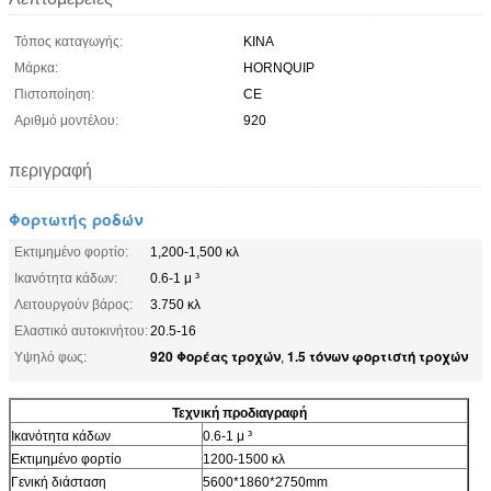
Τόπος καταγωγής:
ΚΙΝΑ
Μάρκα:
HORNQUIP
Πιστοποίηση:
CE
Αριθμό μοντέλου:
920
περιγραφή
Φορτωτής ροδών
Εκτιμημένο φορτίο:
1,200-1,500 κλ
Ικανότητα κάδων:
0.6-1 μ ³
Λειτουργούν βάρος:
3.750 κλ
Ελαστικό αυτοκινήτου:
20.5-16
920 Φορέας τροχών
1.5 τόνων φορτιστή τροχών
Υψηλό φως:
,
Τεχνική προδιαγραφή
Ικανότητα κάδων
0.6-1 μ ³
Εκτιμημένο φορτίο
1200-1500 κλ
Γενική διάσταση
5600*1860*2750mm