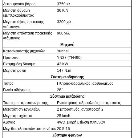
Λειτουργούν βάρος
3750 κλ
Μέγιστη δύναμη
36 K.N
ξεμπλοκαρίσματος
Μέγιστο ύψος πρακτικής
3200 χιλ.
ντάμπινγκ
Μέγιστη απόσταση πρακτικής
900 χιλ.
ντάμπινγκ
Μηχανή
Κατασκευαστής μηχανών
Yunnei
Πρότυπο
YN27 (YN490)
Εκτιμημένη δύναμη
42 KW
Μέγιστη ροπή
147 N.m
Σύστημα οδήγησης
Τύπος
Πλήρης-υδραυλικός, αρθρωμένος
Γωνία οδήγησης
28°
Σύστημα μετάδοσης
Τύπος μετατροπέων ροπής
Ενιαία φάση, υδραυλικός μετατροπέας
Μετατόπιση εργαλείων
2 μπροστινός, αντιστροφή 2
Μέγιστη ταχύτητα
25 km/h
Άξονας
4WD, μικρή μείωση πλημνών
Μέγεθος ελαστικών αυτοκινήτου
20.5-16
Σύστημα φρένων