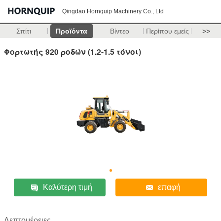
Qingdao Hornquip Machinery Co., Ltd
Σπίτι
Προϊόντα
Βίντεο
Περίπου εμείς
>>
Φορτωτής 920 ροδών (1.2-1.5 τόνοι)
Καλύτερη τιμή
επαφή
Λεπτομέρειες