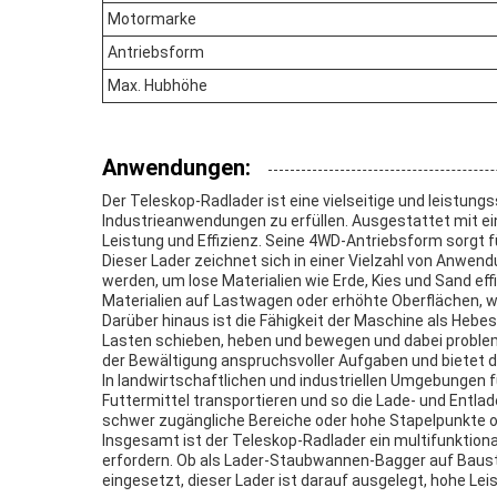
Motormarke
Antriebsform
Max. Hubhöhe
Anwendungen:
Der Teleskop-Radlader ist eine vielseitige und leistun
Industrieanwendungen zu erfüllen. Ausgestattet mit e
Leistung und Effizienz. Seine 4WD-Antriebsform sorgt f
Dieser Lader zeichnet sich in einer Vielzahl von Anwe
werden, um lose Materialien wie Erde, Kies und Sand e
Materialien auf Lastwagen oder erhöhte Oberflächen, wo
Darüber hinaus ist die Fähigkeit der Maschine als He
Lasten schieben, heben und bewegen und dabei problem
der Bewältigung anspruchsvoller Aufgaben und bietet d
In landwirtschaftlichen und industriellen Umgebungen f
Futtermittel transportieren und so die Lade- und Entlad
schwer zugängliche Bereiche oder hohe Stapelpunkte o
Insgesamt ist der Teleskop-Radlader ein multifunktional
erfordern. Ob als Lader-Staubwannen-Bagger auf Bauste
eingesetzt, dieser Lader ist darauf ausgelegt, hohe Le