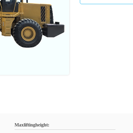
Maxliftingheight: