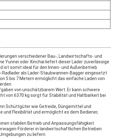
rderungen verschiedener Bau-, Landwirtschafts- und
Yunnei oder Xinchai liefert dieser Lader zuverlässige
 ist somit ideal für den Innen- und Außenbetrieb.
kop-Radlader als Lader-Staubwannen-Bagger eingesetzt
on 5 bis 7 Metern ermöglicht das einfache Laden von
erden.
aufgaben von unschätzbarem Wert. Er kann schwere
on 6370 kg sorgt für Stabilität und Haltbarkeit bei
ann Schüttgüter wie Getreide, Düngemittel und
e und Flexibilität und ermöglicht es dem Bediener,
, einen stabilen Betrieb und Anpassungsfähigkeit
rwagen-Förderer in landwirtschaftlichen Betrieben
 Umgebungen zu liefern.