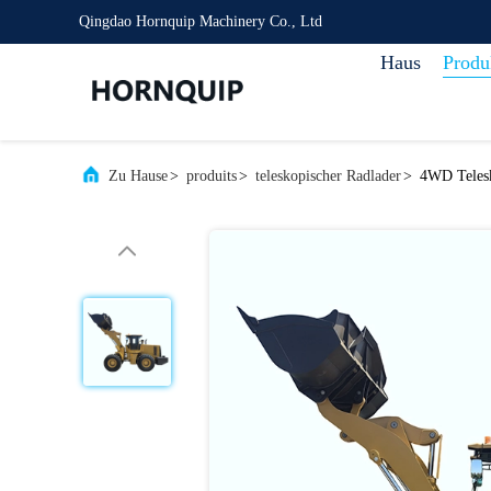
Qingdao Hornquip Machinery Co., Ltd
Haus
Produ
Zu Hause
>
produits
>
teleskopischer Radlader
>
4WD Telesk