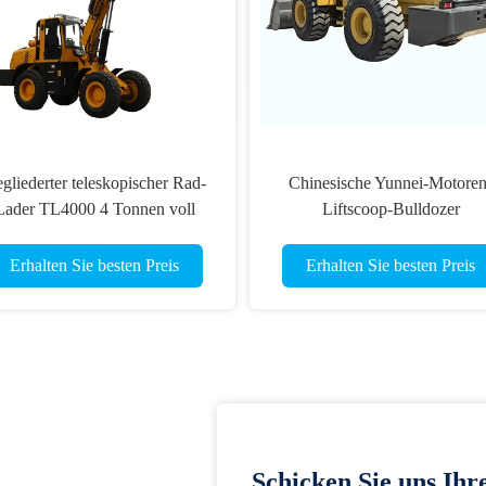
 teleskopischer Rad-
Chinesische Yunnei-Motoren-
00 4 Tonnen voll
Liftscoop-Bulldozer
draulisch
Multifunktionsmaschinen-
Ausrüstung für Bau- und
Sie besten Preis
Erhalten Sie besten Preis
Erdbewegungsarbeiten
Schicken Sie uns Ihr