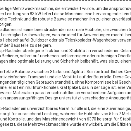
elseitige Mehrzweckmaschine, die entwickelt wurde, um die anspruch
en Leistung von 83 kW liefert diese Maschine eine hervorragende Leist
che Technik und die robuste Bauweise machen ihn zu einer zuverlässig
ötigen.
dladers ist seine beeindruckende maximale Hubhöhe, die zwischen 5 u
 Leichtigkeit zu bewältigen, was ihn ideal für Anwendungen macht, bei
ls Hebeschaufel-Bulldozer oder als Teleskoplader-Wagenheber verwende
uf der Baustelle zu steigern.
p-Radlader überlegene Traktion und Stabilität in verschiedenen Gelä
 Bediener, selbst auf unebenen, schlammigen oder rutschigen Oberfläch
gen eine optimale Leistung und Sicherheit beibehält, was sie zu eine
erfekte Balance zwischen Stärke und Agilität. Sein beträchtliches Gew
lativ einfachen Transport und die Mobilität auf der Baustelle. Diese 
trengenden täglichen Gebrauch standhält, ohne Kompromisse bei Gesch
; er ist ein multifunktionales Kraftpaket, das in der Lage ist, eine Vie
werer Materialien passt er sich nahtlos an verschiedene Aufgaben an.
Sein anpassungsfähiges Design unterstützt verschiedene Anbaugeräte 
dlader ein unverzichtbares Gerät für alle ist, die eine zuverlässige,
 sorgt für ausreichend Leistung, während die Hubhöhe von 5 bis 7 Mete
nd Kontrolle, und das Maschinengewicht von 6370 kg sorgt für Stabili
esetzt, diese Mehrzweckmaschine wurde entwickelt, um die Effizienz 