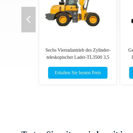
Sechs Vierradantrieb des Zylinder-
Gegliederter
teleskopischer Lader-TL3500 3,5
Lader TL40
Tonnen
hy
Erhalten Sie besten Preis
Erhalten 