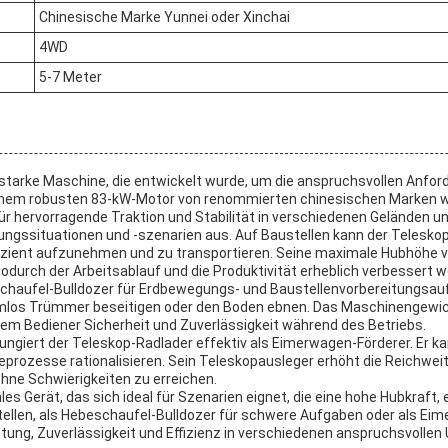
Chinesische Marke Yunnei oder Xinchai
4WD
5-7 Meter
gsstarke Maschine, die entwickelt wurde, um die anspruchsvollen Anfo
inem robusten 83-kW-Motor von renommierten chinesischen Marken wie 
ür hervorragende Traktion und Stabilität in verschiedenen Geländen und
ndungssituationen und -szenarien aus. Auf Baustellen kann der Teles
ffizient aufzunehmen und zu transportieren. Seine maximale Hubhöhe v
durch der Arbeitsablauf und die Produktivität erheblich verbessert w
beschaufel-Bulldozer für Erdbewegungs- und Baustellenvorbereitungs
los Trümmer beseitigen oder den Boden ebnen. Das Maschinengewicht v
em Bediener Sicherheit und Zuverlässigkeit während des Betriebs.
ungiert der Teleskop-Radlader effektiv als Eimerwagen-Förderer. Er k
eprozesse rationalisieren. Sein Teleskopausleger erhöht die Reichweit
hne Schwierigkeiten zu erreichen.
es Gerät, das sich ideal für Szenarien eignet, die eine hohe Hubkraft
llen, als Hebeschaufel-Bulldozer für schwere Aufgaben oder als Eime
istung, Zuverlässigkeit und Effizienz in verschiedenen anspruchsvollen