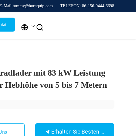
E-Mail tommy@hornquip.com
TELEFON: 86-156-9444-6698
itat


radlader mit 83 kW Leistung
 Hebhöhe von 5 bis 7 Metern
Erhalten Sie Besten Preis
Uns