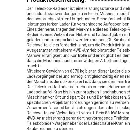
Der Teleskop-Radlader ist eine leistungsstarke und vi
und Industrieanwendungen zu erfüllen. Mit einer robust
den anspruchsvollsten Umgebungen. Seine fortschrittli
leistungsstarken Lader für verschiedene Aufgaben ben
Eines der herausragenden Merkmale dieses Teleskop-Ra
Bediener, eine Vielzahl von Hebe- und Ladeaufgaben mit
geladen und transportiert werden müssen. Ob Sie ihn a
Reichweite, die erforderlich sind, um die Produktivität a
Ausgestattet mit einem 4WD-Antrieb bietet der Telesko
Manövrierfähigkeit und Kontrolle und ermöglicht es dem
dass die Maschine auch unter widrigen Arbeitsbedingun
macht.
Mit einem Gewicht von 6370 kg bietet dieser Lader die p
Ladevorgängen bei und ermöglicht gleichzeitig einen re
der Maschine, die so konzipiert ist, dass sie dem ans
Der Teleskop-Radlader ist mehr als nur eine Hebemaschine
Ladeschaufel-Kran bis hin zur präzisen Handhabung sch
Maschinen vor Ort und spart Zeit und Betriebskosten. 
spezifischen Projektanforderungen gerecht zu werden.
Zusammenfassend lässt sich sagen, dass der Teleskop-Ra
Reichweite und Vielseitigkeit vereint. Sein 83-kW-Motor
4WD-Antriebsstrang garantiert hervorragende Traktion u
Teleskoplader-Wagenheber oder Ladeschaufel-Kran eing
Baubereichen zu steigern.