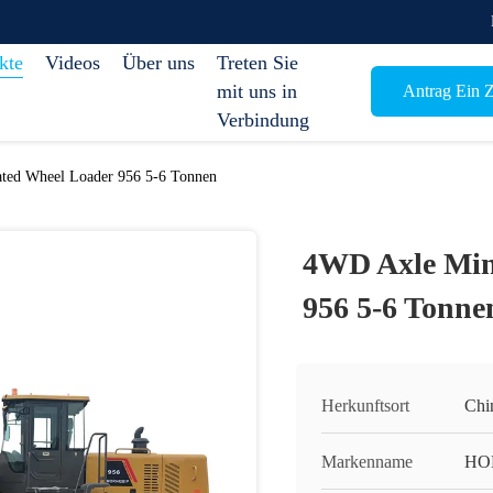
kte
Videos
Über uns
Treten Sie
mit uns in
Antrag Ein Z
Verbindung
ated Wheel Loader 956 5-6 Tonnen
4WD Axle Mini
956 5-6 Tonne
Herkunftsort
Chi
Markenname
HO