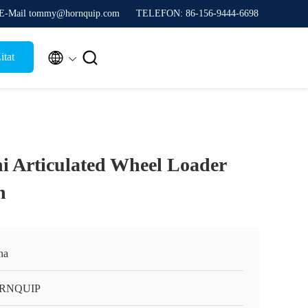
E-Mail tommy@hornquip.com
TELEFON: 86-156-9444-6698


itat
 Articulated Wheel Loader
n
na
RNQUIP