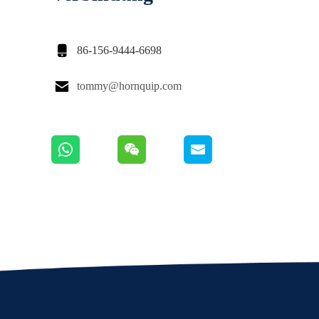

86-156-9444-6698

tommy@hornquip.com