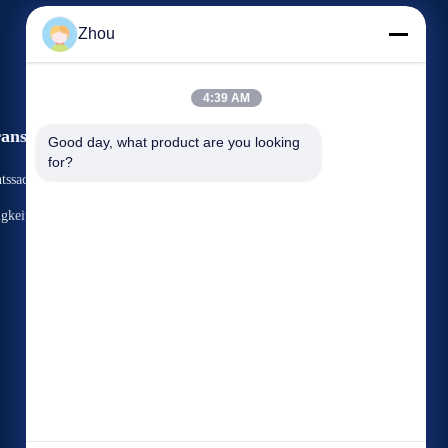
Zhou
4:39 AM
anstaltungen
Good day, what product are you looking 
Antrag Ein Zitat
for?
tssachen
TELEFON: 86-156-9444-6698
gkeiten


