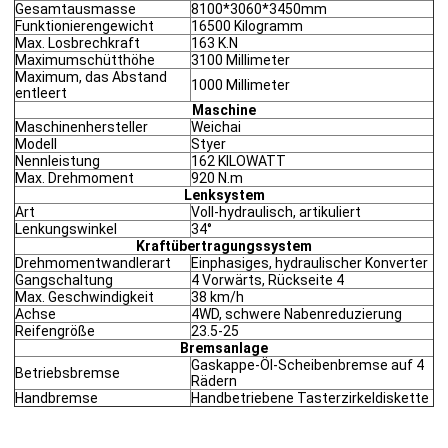
Gesamtausmasse
8100*3060*3450mm
Funktionierengewicht
16500 Kilogramm
Max. Losbrechkraft
163 K.N
Maximumschütthöhe
3100 Millimeter
Maximum, das Abstand
1000 Millimeter
entleert
Maschine
Maschinenhersteller
Weichai
Modell
Styer
Nennleistung
162 KILOWATT
Max. Drehmoment
920 N.m
Lenksystem
Art
Voll-hydraulisch, artikuliert
Lenkungswinkel
34°
Kraftübertragungssystem
Drehmomentwandlerart
Einphasiges, hydraulischer Konverter
Gangschaltung
4 Vorwärts, Rückseite 4
Max. Geschwindigkeit
38 km/h
Achse
4WD, schwere Nabenreduzierung
Reifengröße
23.5-25
Bremsanlage
Gaskappe-Öl-Scheibenbremse auf 4
Betriebsbremse
Rädern
Handbremse
Handbetriebene Tasterzirkeldiskette