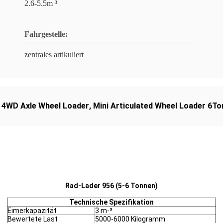
2.6-5.5m ³
Fahrgestelle:
zentrales artikuliert
,
4WD Axle Wheel Loader
,
Mini Articulated Wheel Loader 6To
Rad-Lader 956 (5-6 Tonnen)
Technische Spezifikation
Eimerkapazität
3 m-³
Bewertete Last
5000-6000 Kilogramm