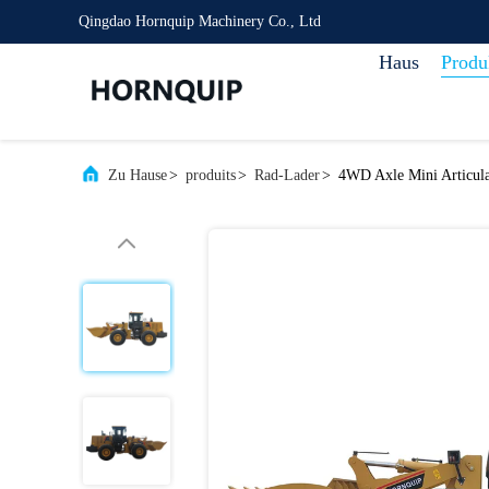
Qingdao Hornquip Machinery Co., Ltd
Haus
Produ
Zu Hause
>
produits
>
Rad-Lader
>
4WD Axle Mini Articul